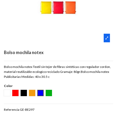
Bolso mochila notex
Bolso mochila notex Textil sin tejer de fibras sintéticas con regulador cordon,
material reutilizable ecologico reciclado Gramaje: 80gr.Bolso mochila notex
Publicitarias Medidas: 40 x 30.5 c
Color
BLANCO
ROJO
NEGRO
NARANJA
AZUL
VERDE
Referencia
GE-BE297