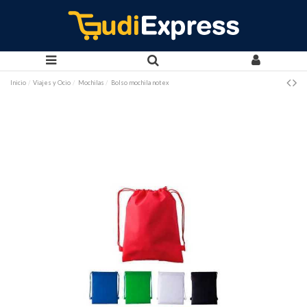
Inicio
Viajes y Ocio
Mochilas
Bolso mochila notex