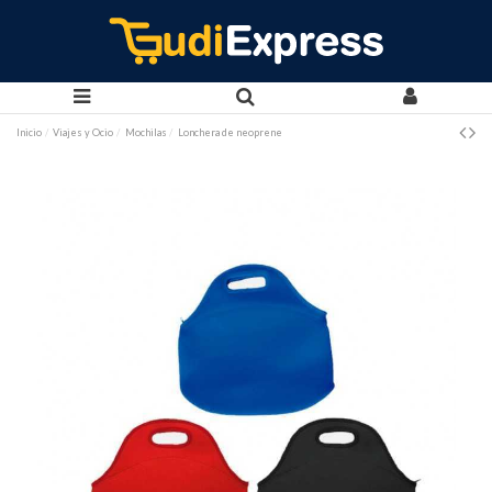
Inicio
Viajes y Ocio
Mochilas
Lonchera de neoprene