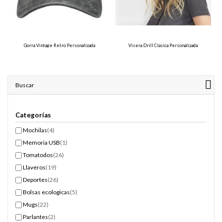
Gorra Vintage Retro Personalizada
Visera Drill Clasica Personalizada
Buscar
Categorías
Mochilas
(4)
Memoria USB
(1)
Tomatodos
(26)
Llaveros
(19)
Deportes
(26)
Bolsas ecologicas
(5)
Mugs
(22)
Parlantes
(2)