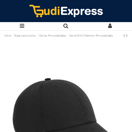
Inicio
Ropa y accesorios
Gorras Personalizadas
Gorra Drill 6 Paneles Personalizada