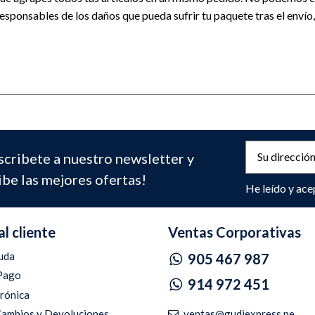
sponsables de los daños que pueda sufrir tu paquete tras el envío
scribete a nuestro newsletter y
ibe las mejores ofertas!
He leído y ace
al cliente
Ventas Corporativas
uda
905 467 987
Pago
914 972 451
trónica
ventas@gudiexpress,pe
 Cambios y Devoluciones