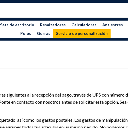
Sets de escritorio
Resaltadores
Calculadoras
Antiestres
Polos
Gorras
Servicio de personalización
s siguientes a la recepción del pago, través de UPS con número de 
Ponte en contacto con nosotros antes de solicitar esta opción. Sea 
uetado, así como los gastos postales. Los gastos de manipulación t
que agrupes todos tus artículos en un mismo pedido. No podemos co