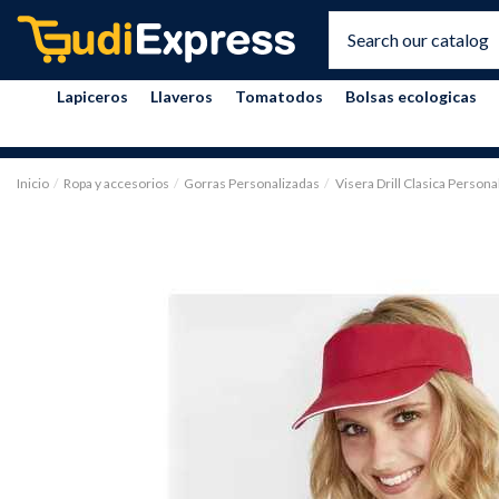
Lapiceros
Llaveros
Tomatodos
Bolsas ecologicas
Inicio
Ropa y accesorios
Gorras Personalizadas
Visera Drill Clasica Persona