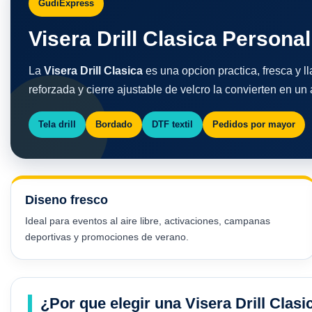
GudiExpress
Visera Drill Clasica Persona
La
Visera Drill Clasica
es una opcion practica, fresca y l
reforzada y cierre ajustable de velcro la convierten en u
Tela drill
Bordado
DTF textil
Pedidos por mayor
Diseno fresco
Ideal para eventos al aire libre, activaciones, campanas
deportivas y promociones de verano.
¿Por que elegir una Visera Drill Clas