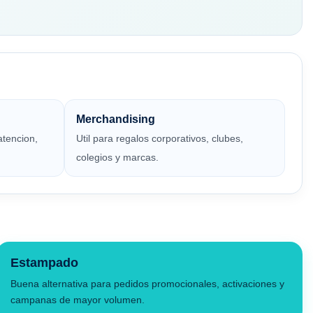
Merchandising
atencion,
Util para regalos corporativos, clubes,
colegios y marcas.
Estampado
Buena alternativa para pedidos promocionales, activaciones y
campanas de mayor volumen.