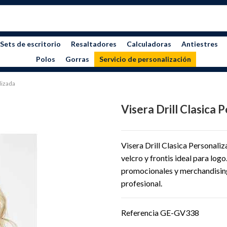
Sets de escritorio
Resaltadores
Calculadoras
Antiestres
Polos
Gorras
Servicio de personalización
lizada
Visera Drill Clasica 
Visera Drill Clasica Personaliz
velcro y frontis ideal para l
promocionales y merchandising
profesional.
Referencia
GE-GV338