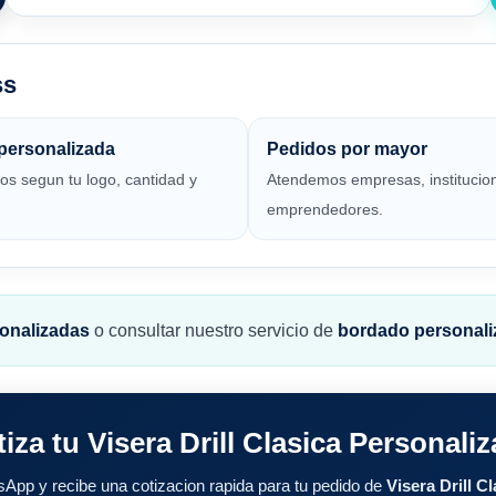
ss
personalizada
Pedidos por mayor
os segun tu logo, cantidad y
Atendemos empresas, institucio
emprendedores.
sonalizadas
o consultar nuestro servicio de
bordado personal
iza tu Visera Drill Clasica Personali
App y recibe una cotizacion rapida para tu pedido de
Visera Drill C