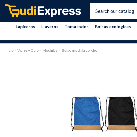
Lapiceros
Llaveros
Tomatodos
Bolsas ecologicas
Inicio
Viajes y Ocio
Mochilas
Bolso mochila corcho