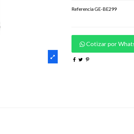
Referencia
GE-BE299
Cotizar por What