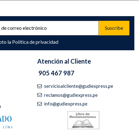
pto la
Política de privacidad
Atención al Cliente
905 467 987
servicioalcliente@gudiexpress,pe
reclamos@gudiexpress.pe
info@gudiexpress.pe
m