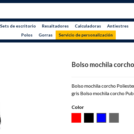
Sets de escritorio
Resaltadores
Calculadoras
Antiestres
Polos
Gorras
Servicio de personalización
Bolso mochila corch
Bolso mochila corcho Poliester 
gris Bolso mochila corcho Pub
Color
ROJO
NEGRO
AZUL
GRIS