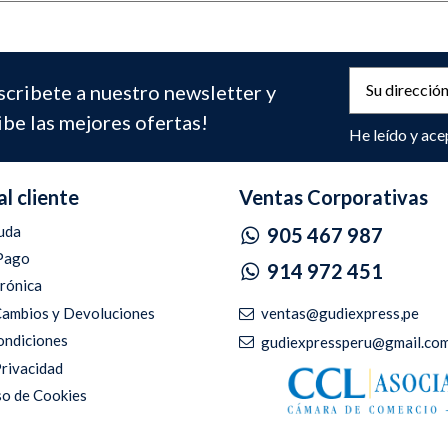
scribete a nuestro newsletter y
ibe las mejores ofertas!
He leído y ace
al cliente
Ventas Corporativas
uda
905 467 987
Pago
914 972 451
trónica
ventas@gudiexpress,pe
 Cambios y Devoluciones
ondiciones
gudiexpressperu@gmail.co
Privacidad
so de Cookies