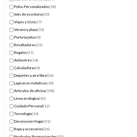
Polos Personalizados
(18)
Sets de escritorio
(30)
Viajes y Ocio
(27)
Verano y playa
(10)
Porta tarjetas
(8)
Resaltadores
(33)
Regalos
(21)
Antiestres
(14)
Calculadoras
(4)
Deportes y aire libre
(26)
Lapiceros metalicos
(18)
Articulos de oficina
(198)
Linea ecologica
(42)
Cuidado Personal
(12)
Tecnologia
(10)
Decoracion Hogar
(31)
Ropa y accesorios
(26)
Productos Promocionales
(42)