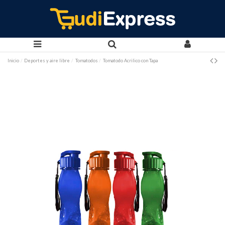
Inicio
Deportes y aire libre
Tomatodos
Tomatodo Acrilico con Tapa