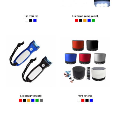
Hud chargers
Linterna dinamo manual
Linterna pvc manual
Mini parlante