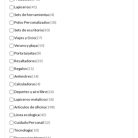
Lapiceros
(41)
Sets de herramientas
(4)
Polos Personalizados
(18)
Sets de escritorio
(30)
Viajes y Ocio
(27)
Verano y playa
(10)
Porta tarjetas
(8)
Resaltadores
(33)
Regalos
(21)
Antiestres
(14)
Calculadoras
(4)
Deportes y aire libre
(26)
Lapiceros metalicos
(18)
Articulos de oficina
(198)
Linea ecologica
(42)
Cuidado Personal
(12)
Tecnologia
(10)
Decoracion Hogar
(31)