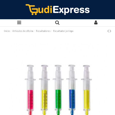
Inicio
Articulos de oficina
Resaltadores
Resaltador jeringa