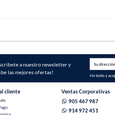
scribete a nuestro newsletter y
ibe las mejores ofertas!
He leído y ace
al cliente
Ventas Corporativas
uda
905 467 987
Pago
914 972 451
trónica