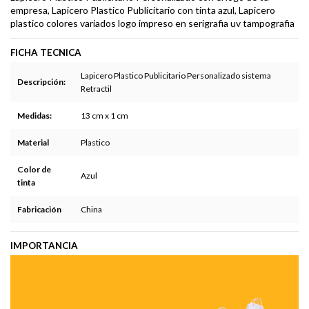
empresa, Lapicero Plastico Publicitario con tinta azul, Lapicero
plastico colores variados logo impreso en serigrafia uv tampografia
FICHA TECNICA
Lapicero Plastico Publicitario Personalizado sistema
Descripción:
Retractil
Medidas:
13 cm x 1 cm
Material
Plastico
Color de
Azul
tinta
Fabricación
China
IMPORTANCIA