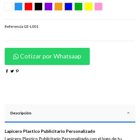
BLANCO
TURQUESA
ROJO
NEGRO
MORADO
NARANJA
AZUL
VERDE
AMARILLO
ROSADO
Referencia
GE-L001
Cotizar por Whatsaap
Descripción
Lapicero Plastico Publicitario Personalizado
Lapicero Plastico Publicitario Personalizado con el logo de tu