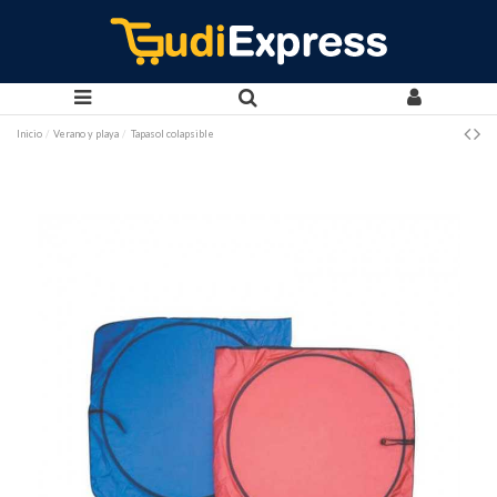
Inicio
Verano y playa
Tapasol colapsible