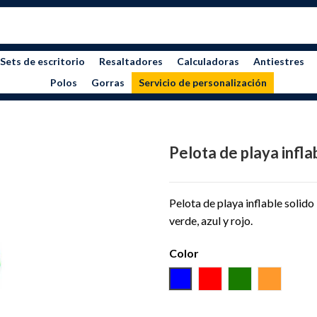
Sets de escritorio
Resaltadores
Calculadoras
Antiestres
Polos
Gorras
Servicio de personalización
Pelota de playa infla
Pelota de playa inflable solido
verde, azul y rojo.
Color
B/AZUL
B/ROJO
B/VERDE
B/NARA