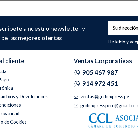
scribete a nuestro newsletter y
ibe las mejores ofertas!
He leído y ace
al cliente
Ventas Corporativas
uda
905 467 987
Pago
914 972 451
trónica
ventas@gudiexpress,pe
 Cambios y Devoluciones
ondiciones
gudiexpressperu@gmail.co
Privacidad
so de Cookies