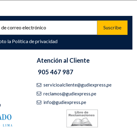
pto la
Política de privacidad
Atención al Cliente
905 467 987
servicioalcliente@gudiexpress,pe
reclamos@gudiexpress.pe
info@gudiexpress.pe
m