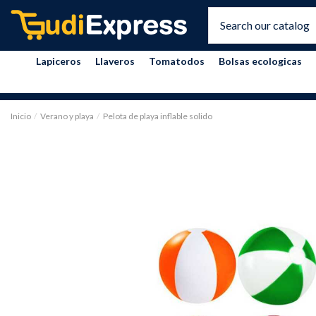
Lapiceros
Llaveros
Tomatodos
Bolsas ecologicas
Inicio
Verano y playa
Pelota de playa inflable solido