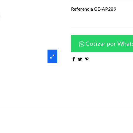
Referencia
GE-AP289
Cotizar por What