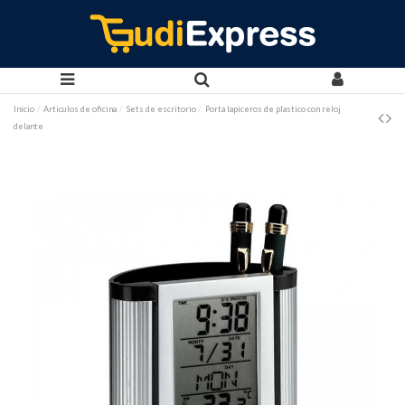
Inicio
Articulos de oficina
Sets de escritorio
Porta lapiceros de plastico con reloj
delante