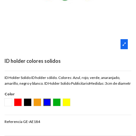
ID holder colores solidos
ID Holder Solido ID holder sólido. Colores: Azul, rojo, verde, anaranjado,
amarillo, negro y blanco. ID Holder Solido PublicitarioMedidas: 3cm de diametr
Color
BLANCO
ROJO
NEGRO
NARANJA
AZUL
VERDE
AMARILLO
Referencia
GE-AE184