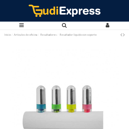
Inicio
Articulos de oficina
Resaltadores
Resaltador liquido con soporte