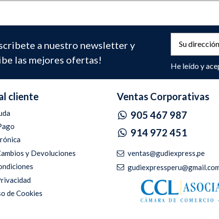
scribete a nuestro newsletter y
ibe las mejores ofertas!
He leído y ace
al cliente
Ventas Corporativas
uda
905 467 987
Pago
914 972 451
trónica
ventas@gudiexpress,pe
 Cambios y Devoluciones
ondiciones
gudiexpressperu@gmail.co
Privacidad
so de Cookies