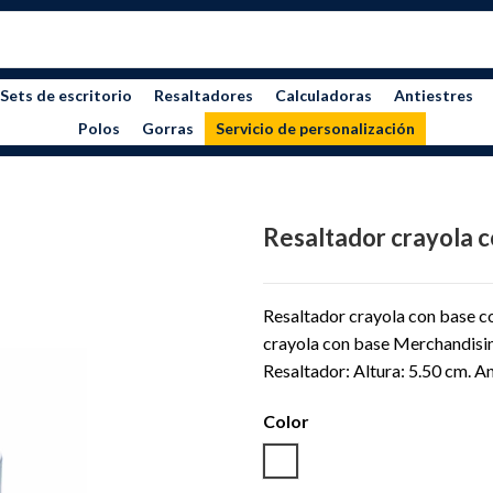
Sets de escritorio
Resaltadores
Calculadoras
Antiestres
Polos
Gorras
Servicio de personalización
Resaltador crayola c
Resaltador crayola con base co
crayola con base Merchandisin
Resaltador: Altura: 5.50 cm. A
Color
BLANCO