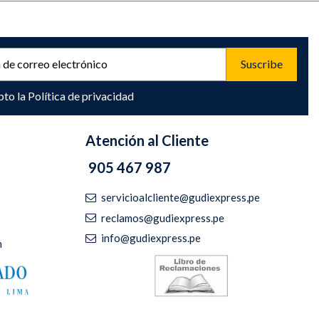
pto la
Política de privacidad
Atención al Cliente
905 467 987
servicioalcliente@gudiexpress,pe
reclamos@gudiexpress.pe
info@gudiexpress.pe
m