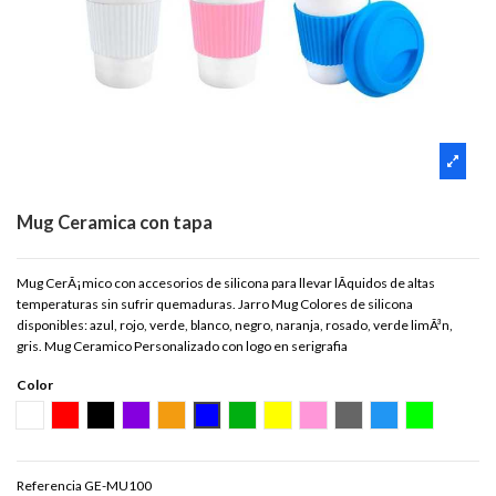
Mug Ceramica con tapa
Mug CerÃ¡mico con accesorios de silicona para llevar lÃ­quidos de altas
temperaturas sin sufrir quemaduras. Jarro Mug Colores de silicona
disponibles: azul, rojo, verde, blanco, negro, naranja, rosado, verde limÃ³n,
gris. Mug Ceramico Personalizado con logo en serigrafia
Color
BLANCO
ROJO
NEGRO
MORADO
NARANJA
AZUL
VERDE
AMARILLO
ROSADO
GRIS
TURQUEZA
VERDE LIM
Referencia
GE-MU100