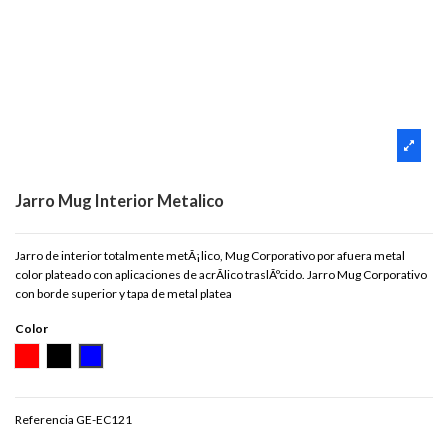
Jarro Mug Interior Metalico
Jarro de interior totalmente metÃ¡lico, Mug Corporativo por afuera metal
color plateado con aplicaciones de acrÃ­lico traslÃºcido. Jarro Mug Corporativo
con borde superior y tapa de metal platea
Color
ROJO
NEGRO
AZUL
Referencia
GE-EC121