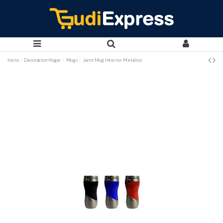
Inicio
Decoracion Hogar
Mugs
Jarro Mug Interior Metalico