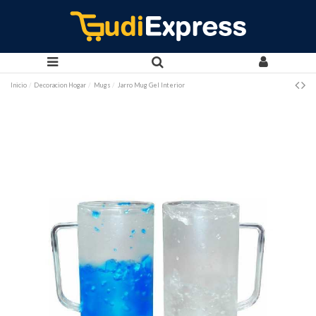
Inicio
Decoracion Hogar
Mugs
Jarro Mug Gel Interior