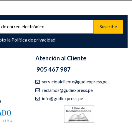
pto la
Política de privacidad
Atención al Cliente
905 467 987
servicioalcliente@gudiexpress,pe
reclamos@gudiexpress.pe
info@gudiexpress.pe
m