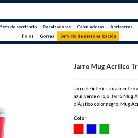
Sets de escritorio
Resaltadores
Calculadoras
Antiestres
Polos
Gorras
Servicio de personalización
Jarro Mug Acrilico T
Jarro de interior totalmente me
azul, verde o rojo, Jarro Mug A
plÃ¡stico color negro. Mug Ac
Color
ROJO
AZUL
VERDE