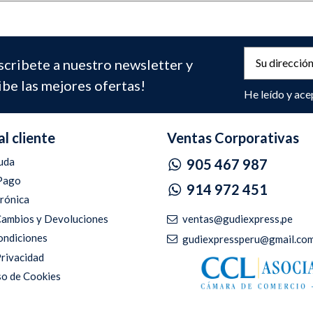
scribete a nuestro newsletter y
ibe las mejores ofertas!
He leído y ace
al cliente
Ventas Corporativas
uda
905 467 987
Pago
914 972 451
trónica
ventas@gudiexpress,pe
 Cambios y Devoluciones
ondiciones
gudiexpressperu@gmail.co
Privacidad
so de Cookies