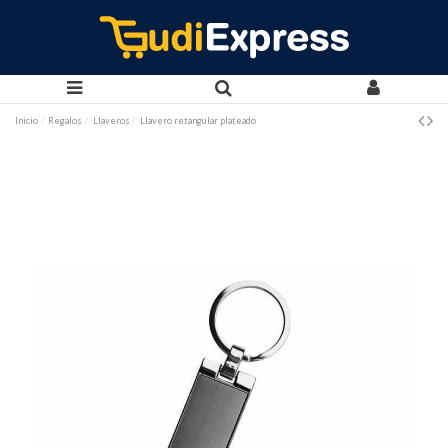
Inicio
Regalos
Llaveros
Llavero retangular plateado