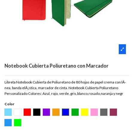
Notebook Cubierta Poliuretano con Marcador
Libreta Notebook Cubierta de Poliuretano de 80 hojas de papel crema con lÃ­
nea, banda elÃ¡stica, marcador de cinta. Notebook Cubierta Poliuretano
Personalizado Colores: Azul, rojo, verde, gris,blanco,rosado,naranja y negr
Color
CELESTE
BLANCO
ROJO
NEGRO
MORADO
NARANJA
AZUL
VERDE
AMARILLO
ROSADO
GRIS
GUINDA
VIOLETA
TURQUEZA
VERDE LIMON