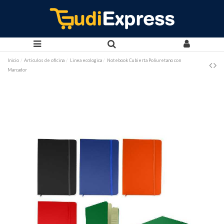
Inicio
Articulos de oficina
Linea ecologica
Notebook Cubierta Poliuretano con
Marcador