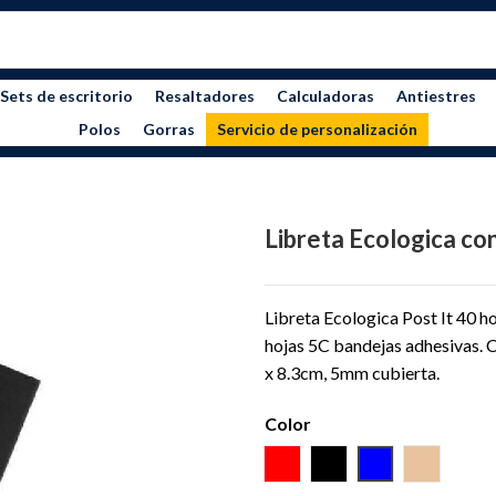
Sets de escritorio
Resaltadores
Calculadoras
Antiestres
Polos
Gorras
Servicio de personalización
Libreta Ecologica con
Libreta Ecologica Post It 40 h
hojas 5C bandejas adhesivas. C
x 8.3cm, 5mm cubierta.
Color
ROJO
NEGRO
AZUL
NATURA