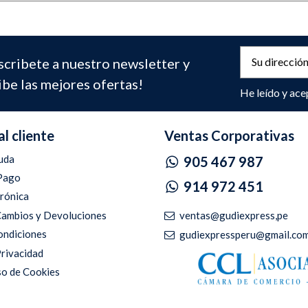
scribete a nuestro newsletter y
ibe las mejores ofertas!
He leído y ace
al cliente
Ventas Corporativas
uda
905 467 987
Pago
914 972 451
trónica
ventas@gudiexpress,pe
 Cambios y Devoluciones
ondiciones
gudiexpressperu@gmail.co
Privacidad
so de Cookies