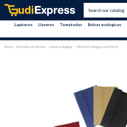
Lapiceros
Llaveros
Tomatodos
Bolsas ecologicas
Inicio
Articulos de oficina
Linea ecologica
Libreta Ecologica con Post It