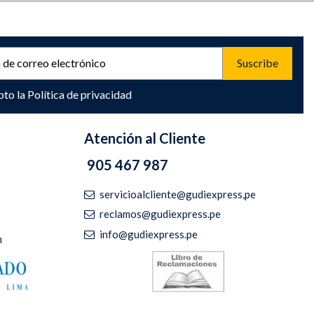
pto la
Política de privacidad
Atención al Cliente
905 467 987
servicioalcliente@gudiexpress,pe
reclamos@gudiexpress.pe
info@gudiexpress.pe
m