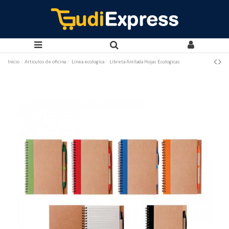
Inicio
Articulos de oficina
Linea ecologica
Libreta Anillada Hojas Ecologicas