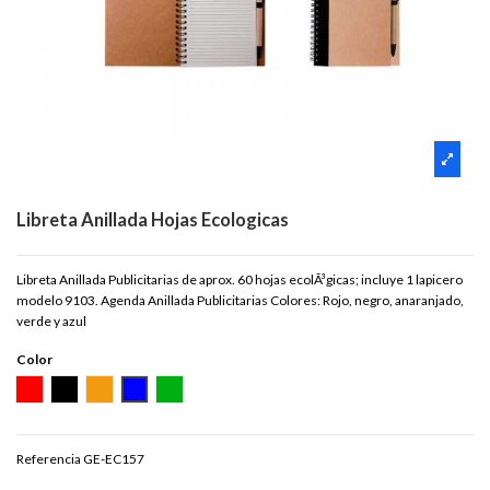
Libreta Anillada Hojas Ecologicas
Libreta Anillada Publicitarias de aprox. 60 hojas ecolÃ³gicas; incluye 1 lapicero
modelo 9103. Agenda Anillada Publicitarias Colores: Rojo, negro, anaranjado,
verde y azul
Color
ROJO
NEGRO
NARANJA
AZUL
VERDE
Referencia
GE-EC157