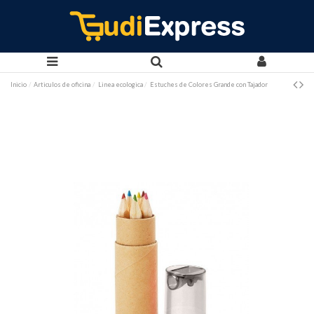
Inicio
Articulos de oficina
Linea ecologica
Estuches de Colores Grande con Tajador