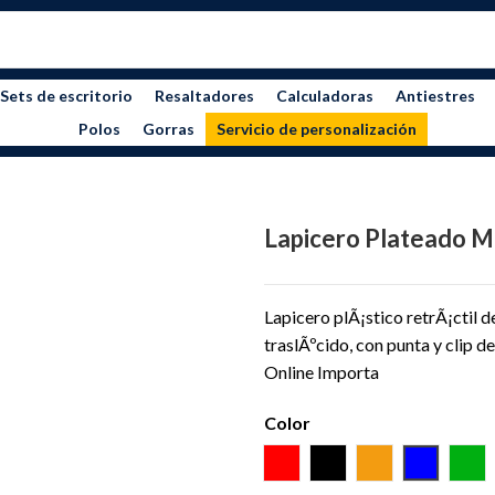
Sets de escritorio
Resaltadores
Calculadoras
Antiestres
Polos
Gorras
Servicio de personalización
Lapicero Plateado M
Lapicero plÃ¡stico retrÃ¡ctil 
traslÃºcido, con punta y clip 
Online Importa
Color
ROJO
NEGRO
NARANJA
AZUL
VE