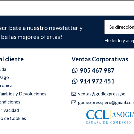
scribete a nuestro newsletter y
ibe las mejores ofertas!
He leído y ace
al cliente
Ventas Corporativas
uda
905 467 987
Pago
914 972 451
trónica
ventas@gudiexpress,pe
 Cambios y Devoluciones
ondiciones
gudiexpressperu@gmail.co
Privacidad
so de Cookies