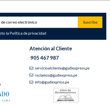
pto la
Política de privacidad
Atención al Cliente
905 467 987
servicioalcliente@gudiexpress,pe
reclamos@gudiexpress.pe
info@gudiexpress.pe
m