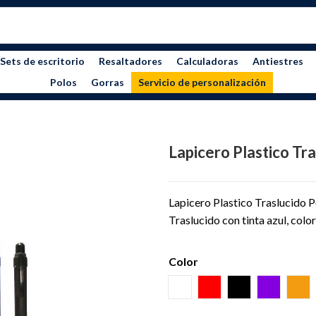
Sets de escritorio
Resaltadores
Calculadoras
Antiestres
Polos
Gorras
Servicio de personalización
Lapicero Plastico Tr
Lapicero Plastico Traslucido P
Traslucido con tinta azul, colo
Color
BLANCO
ROJO
NEGRO
MORAD
NA