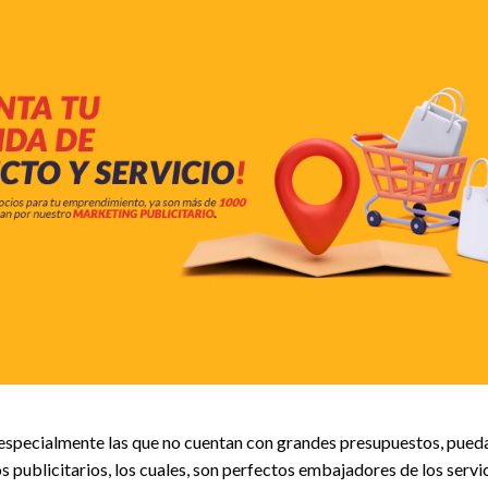
 especialmente las que no cuentan con grandes presupuestos, pue
s publicitarios, los cuales, son perfectos embajadores de los serv