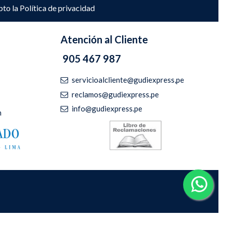
pto la
Política de privacidad
Atención al Cliente
905 467 987
servicioalcliente@gudiexpress,pe
reclamos@gudiexpress.pe
info@gudiexpress.pe
m