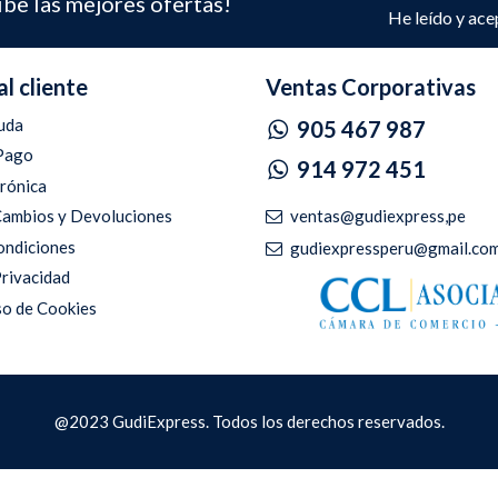
ibe las mejores ofertas!
He leído y ace
al cliente
Ventas Corporativas
uda
905 467 987
Pago
914 972 451
trónica
ventas@gudiexpress,pe
 Cambios y Devoluciones
ondiciones
gudiexpressperu@gmail.co
Privacidad
so de Cookies
@2023 GudiExpress. Todos los derechos reservados.