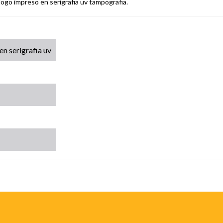
 logo impreso en serigrafia uv tampografia.
en serigrafia uv