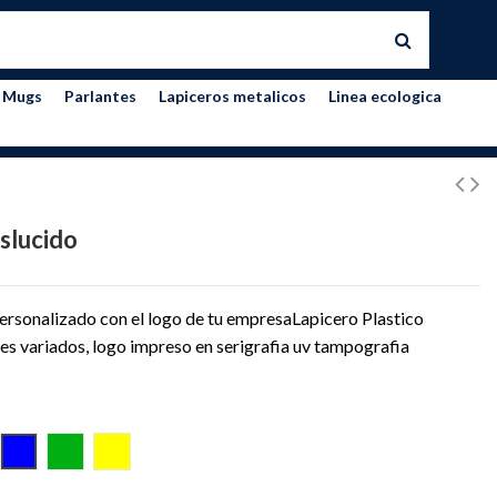
Mugs
Parlantes
Lapiceros metalicos
Linea ecologica
aslucido
ersonalizado con el logo de tu empresaLapicero Plastico
res variados, logo impreso en serigrafia uv tampografia
O
RANJA
AZUL
VERDE
AMARILLO