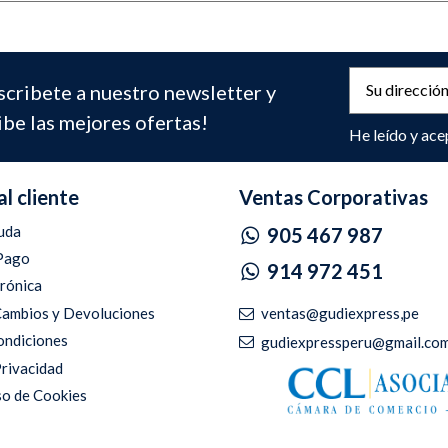
scribete a nuestro newsletter y
ibe las mejores ofertas!
He leído y ace
al cliente
Ventas Corporativas
uda
905 467 987
Pago
914 972 451
trónica
ventas@gudiexpress,pe
 Cambios y Devoluciones
ondiciones
gudiexpressperu@gmail.co
Privacidad
so de Cookies