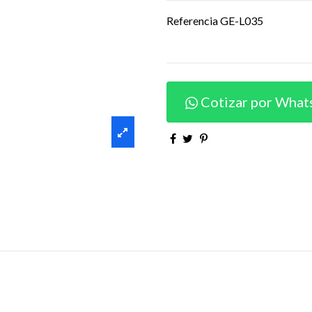
Referencia
GE-L035
Cotizar por What