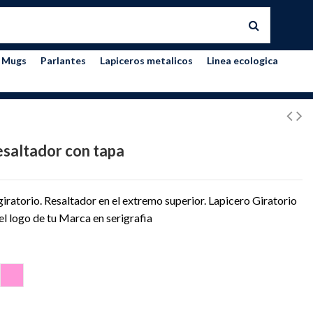
Mugs
Parlantes
Lapiceros metalicos
Linea ecologica
esaltador con tapa
giratorio. Resaltador en el extremo superior. Lapicero Giratorio
l logo de tu Marca en serigrafia
ARILLO
ROSADO