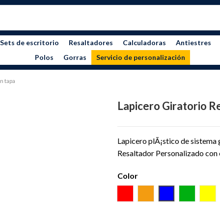
Sets de escritorio
Resaltadores
Calculadoras
Antiestres
Polos
Gorras
Servicio de personalización
n tapa
Lapicero Giratorio R
Lapicero plÃ¡stico de sistema 
Resaltador Personalizado con e
Color
ROJO
NARANJA
AZUL
VERDE
AM