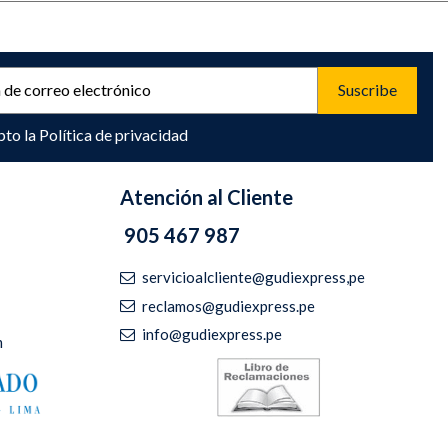
pto la
Política de privacidad
Atención al Cliente
905 467 987
servicioalcliente@gudiexpress,pe
reclamos@gudiexpress.pe
info@gudiexpress.pe
m