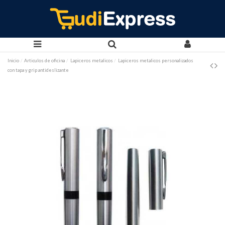
Inicio
Articulos de oficina
Lapiceros metalicos
Lapiceros metalicos personalizados
con tapa y grip antideslizante