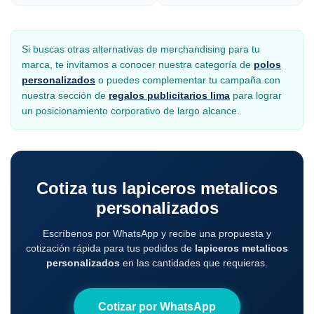
Si buscas otras alternativas de merchandising para tu
marca, te invitamos a conocer nuestra categoría de
polos
personalizados
o puedes complementar tu campaña con
nuestra sección de
regalos publicitarios lima
para lograr
un posicionamiento corporativo de largo alcance.
Cotiza tus lapiceros metalicos
personalizados
Escríbenos por WhatsApp y recibe una propuesta y
cotización rápida para tus pedidos de
lapiceros metalicos
personalizados
en las cantidades que requieras.
Cotizar por WhatsApp