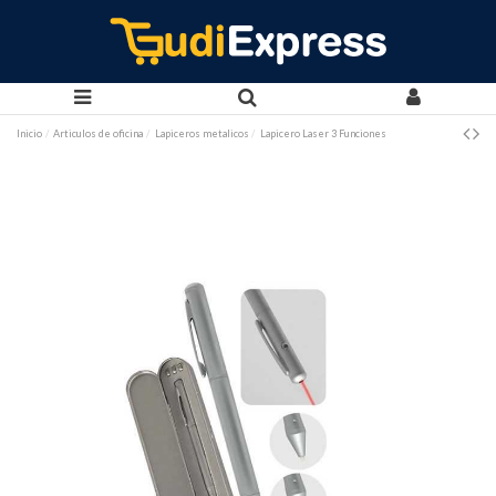
Inicio
Articulos de oficina
Lapiceros metalicos
Lapicero Laser 3 Funciones