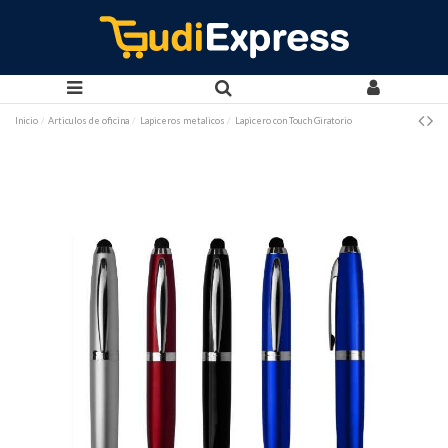
Inicio
Articulos de oficina
Lapiceros metalicos
Lapicero con Touch Giratorio