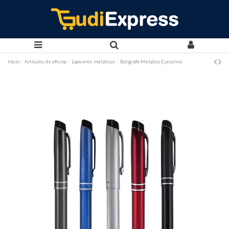
Inicio
Articulos de oficina
Lapiceros metalicos
Boligrafo Metalico Ejecutivo