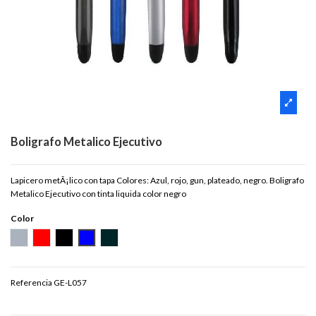
Boligrafo Metalico Ejecutivo
Lapicero metÃ¡lico con tapa Colores: Azul, rojo, gun, plateado, negro. Boligrafo
Metalico Ejecutivo con tinta liquida color negro
Color
PLATEADO
ROJO
NEGRO
AZUL
GUN
Referencia
GE-L057