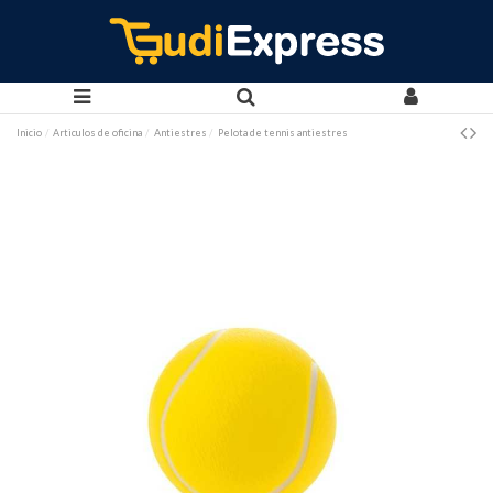
Inicio
Articulos de oficina
Antiestres
Pelota de tennis antiestres