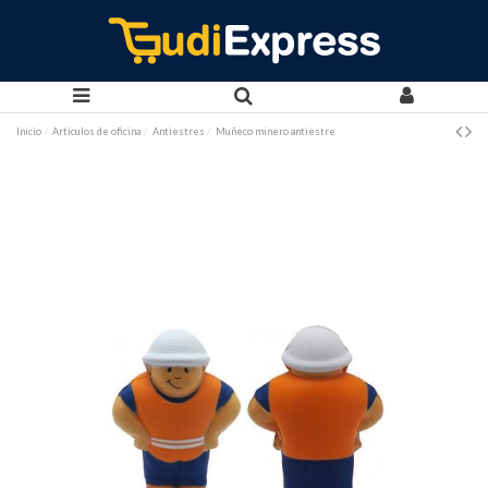
Inicio
Articulos de oficina
Antiestres
Muñeco minero antiestre