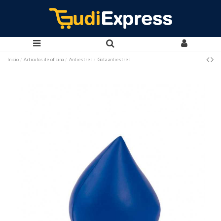
Inicio
Articulos de oficina
Antiestres
Gota antiestres