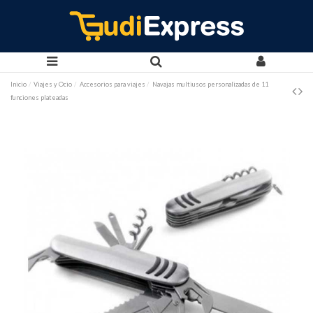
Inicio
Viajes y Ocio
Accesorios para viajes
Navajas multiusos personalizadas de 11
funciones plateadas