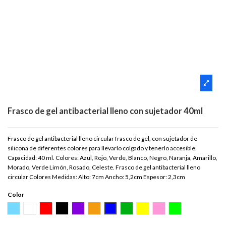
Frasco de gel antibacterial lleno con sujetador 40ml
Frasco de gel antibacterial lleno circular frasco de gel, con sujetador de
silicona de diferentes colores para llevarlo colgado y tenerlo accesible.
Capacidad: 40 ml. Colores: Azul, Rojo, Verde, Blanco, Negro, Naranja, Amarillo,
Morado, Verde Limón, Rosado, Celeste. Frasco de gel antibacterial lleno
circular Colores Medidas: Alto: 7cm Ancho: 5,2cm Espesor: 2,3cm
Color
CELESTE
BLANCO
ROJO
NEGRO
MORADO
NARANJA
AZUL
VERDE
AMARILLO
ROSADO
VERDE LIMON