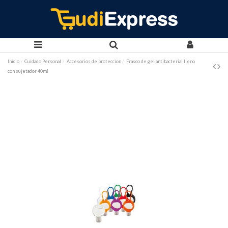
Inicio
Cuidado Personal
Accesorios de proteccion
Frasco de gel antibacterial lleno
con sujetador 40ml