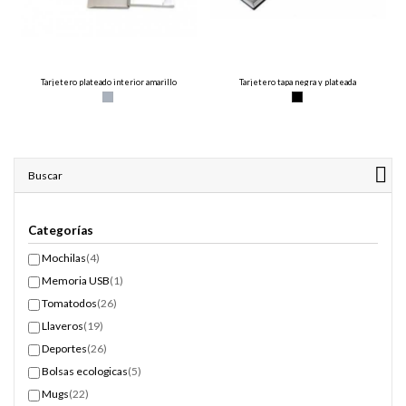
Tarjetero plateado interior amarillo
Tarjetero tapa negra y plateada
Buscar
Categorías
Mochilas
(4)
Memoria USB
(1)
Tomatodos
(26)
Llaveros
(19)
Deportes
(26)
Bolsas ecologicas
(5)
Mugs
(22)