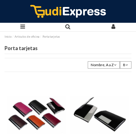
Inicio
Articulos de oficina
Porta tarjetas
Porta tarjetas
Nombre, A a Z
8