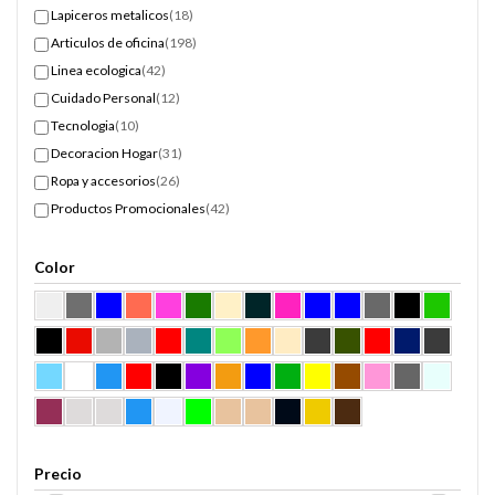
Lapiceros metalicos
(18)
Articulos de oficina
(198)
Linea ecologica
(42)
Cuidado Personal
(12)
Tecnologia
(10)
Decoracion Hogar
(31)
Ropa y accesorios
(26)
Productos Promocionales
(42)
Color
Precio