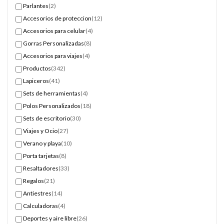
Parlantes
(2)
Accesorios de proteccion
(12)
Accesorios para celular
(4)
Gorras Personalizadas
(8)
Accesorios para viajes
(4)
Productos
(342)
Lapiceros
(41)
Sets de herramientas
(4)
Polos Personalizados
(18)
Sets de escritorio
(30)
Viajes y Ocio
(27)
Verano y playa
(10)
Porta tarjetas
(8)
Resaltadores
(33)
Regalos
(21)
Antiestres
(14)
Calculadoras
(4)
Deportes y aire libre
(26)